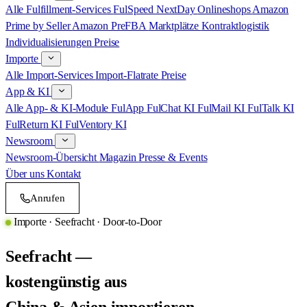
Alle Fulfillment-Services
FulSpeed NextDay
Onlineshops
Amazon
Prime by Seller
Amazon PreFBA
Marktplätze
Kontraktlogistik
Individualisierungen
Preise
Importe
Alle Import-Services
Import-Flatrate
Preise
App & KI
Alle App- & KI-Module
FulApp
FulChat KI
FulMail KI
FulTalk KI
FulReturn KI
FulVentory KI
Newsroom
Newsroom-Übersicht
Magazin
Presse & Events
Über uns
Kontakt
Anrufen
Termin
Importe · Seefracht · Door-to-Door
Seefracht —
kostengünstig aus
China & Asien importieren.