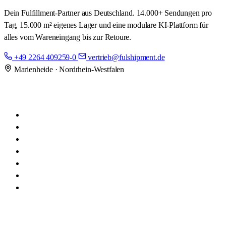
Dein Fulfillment-Partner aus Deutschland. 14.000+ Sendungen pro
Tag, 15.000 m² eigenes Lager und eine modulare KI-Plattform für
alles vom Wareneingang bis zur Retoure.
+49 2264 409259-0
vertrieb@fulshipment.de
Marienheide · Nordrhein-Westfalen
Fulfillment
FulSpeed NextDay
Onlineshops
Amazon Prime by Seller
Amazon PreFBA
Marktplätze
Kontraktlogistik
Preise
Importe