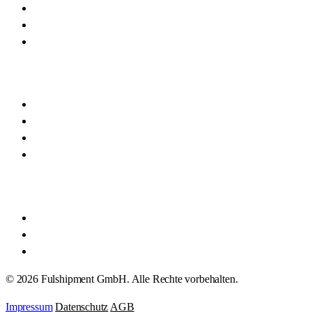
Presse & Events
Kontakt
Fulfillment-Wiki
Standorte
NRW
Köln
Düsseldorf
Bonn
Rechtliches
Impressum
Datenschutz
AGB
© 2026 Fulshipment GmbH. Alle Rechte vorbehalten.
Impressum
Datenschutz
AGB