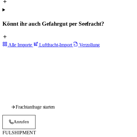
Könnt ihr auch Gefahrgut per Seefracht?
Alle Importe
Luftfracht-Import
Verzollung
Container aus China? Lass uns rechnen.
Nenn uns Ware, Volumen und Abholort — wir vergleichen LCL und
FCL und schnüren ein Door-to-Door-Angebot inklusive Verzollung.
Klar, ohne versteckte Kosten.
Frachtanfrage starten
Termin vereinbaren
Anrufen
Termin
FUL
SHIPMENT