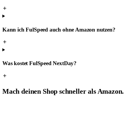
Kann ich FulSpeed auch ohne Amazon nutzen?
Was kostet FulSpeed NextDay?
Mach deinen Shop schneller als Amazon.
Anbindung in wenigen Minuten, Go-live in ≤ 24 Stunden. Wir zeigen
dir im Erstgespräch, wie wir deinen Versand auf NextDay-Standard
heben — verbindlich und messbar.