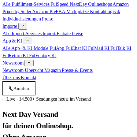
Alle Fulfillment-Services
FulSpeed NextDay
Onlineshops
Amazon
Prime by Seller
Amazon PreFBA
Marktplätze
Kontraktlogistik
Individualisierungen
Preise
Importe
Alle Import-Services
Import-Flatrate
Preise
App & KI
Alle App- & KI-Module
FulApp
FulChat KI
FulMail KI
FulTalk KI
FulReturn KI
FulVentory KI
Newsroom
Newsroom-Übersicht
Magazin
Presse & Events
Über uns
Kontakt
Anrufen
Termin
Live ·
14.500+
Sendungen heute im Versand
Next Day Versand
für deinen Onlineshop.
Ohne Amazon.