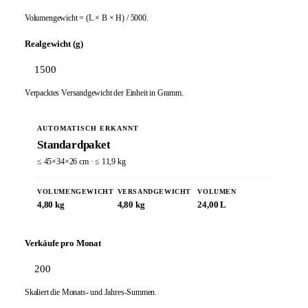
Volumengewicht = (L × B × H) / 5000.
Realgewicht (g)
Verpacktes Versandgewicht der Einheit in Gramm.
AUTOMATISCH ERKANNT
Standardpaket
≤ 45×34×26 cm · ≤ 11,9 kg
VOLUMENGEWICHT
VERSANDGEWICHT
VOLUMEN
4,80 kg
4,80 kg
24,00 L
Verkäufe pro Monat
Skaliert die Monats- und Jahres-Summen.