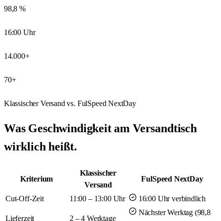
98,8
pünktlich zugestellt
16
:00
Uhr
Cut-Off NextDay
14.000
+
Sendungen / Tag
70
+
Marken im FulSpeed
Klassischer Versand vs. FulSpeed NextDay
Was Geschwindigkeit am Versandtisch
wirklich
heißt.
Klassischer
Kriterium
FulSpeed NextDay
Versand
Cut-Off-Zeit
11:00 – 13:00 Uhr
16:00 Uhr verbindlich
Nächster Werktag (98,8
Lieferzeit
2 – 4 Werktage