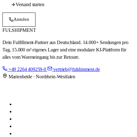
Versand starten
+49 2264 409259-0
Anrufen
Termin
FUL
SHIPMENT
Dein Fulfillment-Partner aus Deutschland. 14.000+ Sendungen pro
Tag, 15.000 m² eigenes Lager und eine modulare KI-Plattform für
alles vom Wareneingang bis zur Retoure.
+49 2264 409259-0
vertrieb@fulshipment.de
Marienheide · Nordrhein-Westfalen
Fulfillment
FulSpeed NextDay
Onlineshops
Amazon Prime by Seller
Amazon PreFBA
Marktplätze