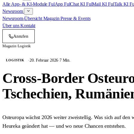
Alle App- & KI-Module
FulApp
FulChat KI
FulMail KI
FulTalk KI
Fu
Newsroom
Newsroom-Übersicht
Magazin
Presse & Events
Über uns
Kontakt
Anrufen
Termin
Magazin
·
Logistik
·
20. Februar 2026
·
7 Min.
LOGISTIK
Cross-Border Osteuro
Tschechien, Rumänie
Osteuropa wächst 2026 weiter zweistellig. Was sich auf den 
Heureka geändert hat — und wo neue Chancen entstehen.