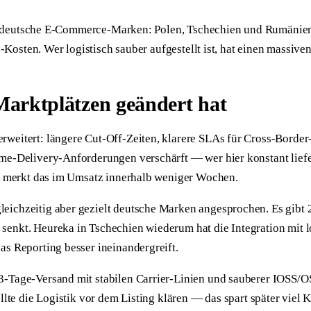
ür deutsche E-Commerce-Marken: Polen, Tschechien und Rumänien
Kosten. Wer logistisch sauber aufgestellt ist, hat einen massive
 Marktplätzen geändert hat
weitert: längere Cut-Off-Zeiten, klarere SLAs für Cross-Border
e-Delivery-Anforderungen verschärft — wer hier konstant liefert,
nd merkt das im Umsatz innerhalb weniger Wochen.
ichzeitig aber gezielt deutsche Marken angesprochen. Es gibt 2
enkt. Heureka in Tschechien wiederum hat die Integration mit lo
as Reporting besser ineinandergreift.
-3-Tage-Versand mit stabilen Carrier-Linien und sauberer IOSS
lte die Logistik vor dem Listing klären — das spart später viel K