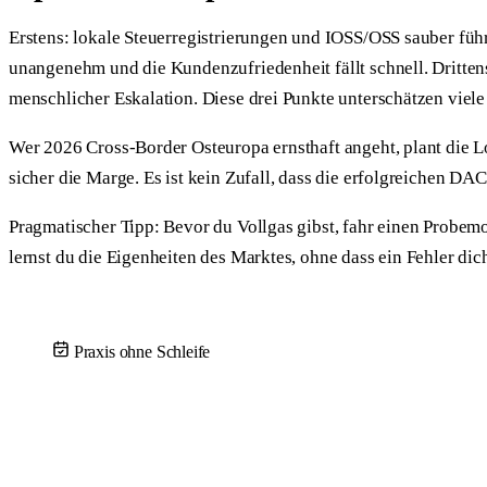
Erstens: lokale Steuerregistrierungen und IOSS/OSS sauber fü
unangenehm und die Kundenzufriedenheit fällt schnell. Dritten
menschlicher Eskalation. Diese drei Punkte unterschätzen viele
Wer 2026 Cross-Border Osteuropa ernsthaft angeht, plant die L
sicher die Marge. Es ist kein Zufall, dass die erfolgreichen DA
Pragmatischer Tipp: Bevor du Vollgas gibst, fahr einen Probem
lernst du die Eigenheiten des Marktes, ohne dass ein Fehler dich
Praxis ohne Schleife
Theorie reicht — sprich mit dem Team
30 Minuten, ein Kalender, ehrliche Antworten auf deine Fragen 