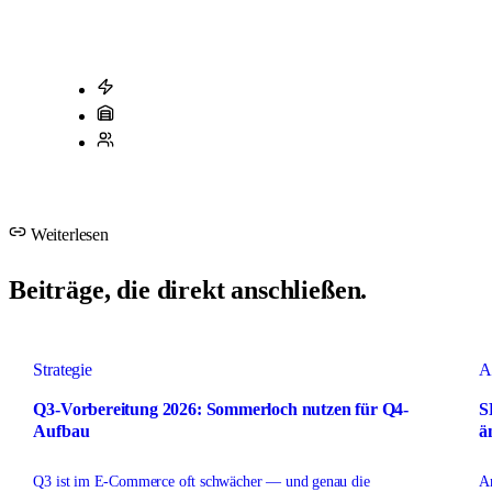
Termin vereinbaren
Zum Wiki
Cut-Off 16:00 Uhr
15.000 m² in Marienheide
Max. 25 Kunden/AM
Weiterlesen
Beiträge, die direkt anschließen.
Strategie
A
Q3-Vorbereitung 2026: Sommerloch nutzen für Q4-
S
Aufbau
ä
Q3 ist im E-Commerce oft schwächer — und genau die
A