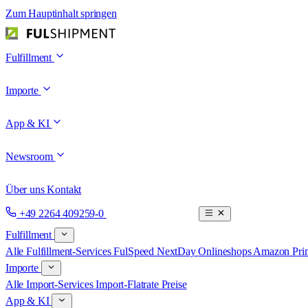
Zum Hauptinhalt springen
Fulfillment
Importe
App & KI
Newsroom
Über uns
Kontakt
Termin buchen
+49 2264 409259-0
Fulfillment
Alle Fulfillment-Services
FulSpeed NextDay
Onlineshops
Amazon Prim
Importe
Alle Import-Services
Import-Flatrate
Preise
App & KI