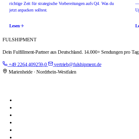
richtige Zeit für strategische Vorbereitungen aufs Q4. Was du
— 
jetzt anpacken solltest.
Up
Lesen
L
FUL
SHIPMENT
Dein Fulfillment-Partner aus Deutschland. 14.000+ Sendungen pro Tag,
+49 2264 409259-0
vertrieb@fulshipment.de
Marienheide · Nordrhein-Westfalen
Fulfillment
FulSpeed NextDay
Onlineshops
Amazon Prime by Seller
Amazon PreFBA
Marktplätze
Kontraktlogistik