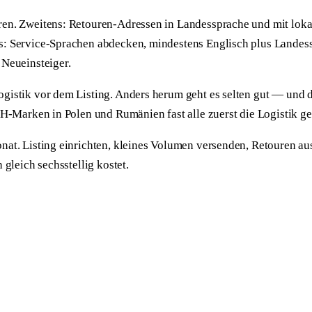
hren. Zweitens: Retouren-Adressen in Landessprache und mit loka
s: Service-Sprachen abdecken, mindestens Englisch plus Landess
 Neueinsteiger.
ogistik vor dem Listing. Anders herum geht es selten gut — und 
CH-Marken in Polen und Rumänien fast alle zuerst die Logistik gek
onat. Listing einrichten, kleines Volumen versenden, Retouren au
 gleich sechsstellig kostet.
.
zu Fulfillment, Amazon, Marktplätzen und KI.